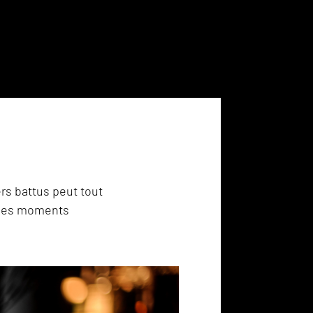
ers battus peut tout
bles moments