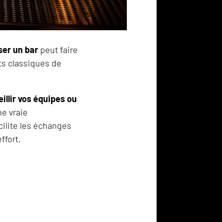
ser un bar
peut faire
ts classiques de
illir vos équipes ou
ne vraie
cilite les échanges
ffort.