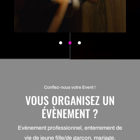
Confiez-nous votre Event !
VOUS ORGANISEZ UN
ÉVÈNEMENT ?
Evènement professionnel, enterrement de
vie de jeune fille/de garçon, mariage,