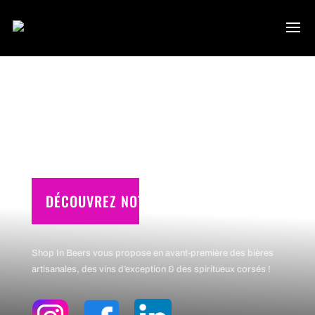
BAR
CAVE
AMBIANCE
DÉCOUVREZ NOTRE CATALOGUE
Shop In Beers vous propose en avant-première des bières
artisanales, des vins d’exception & des spiritueux corsés !