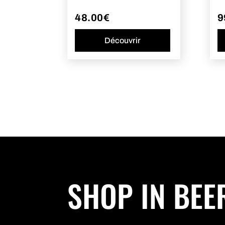
48.00
€
9
Découvrir
SHOP IN BEE