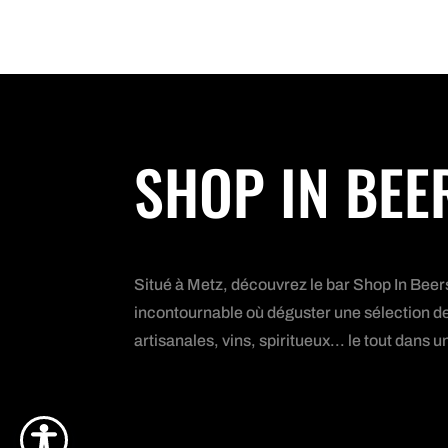
SHOP IN BEE
Situé à Metz, découvrez le bar Shop In Beer
incontournable où déguster une sélection de
artisanales, vins, spiritueux... le tout dan