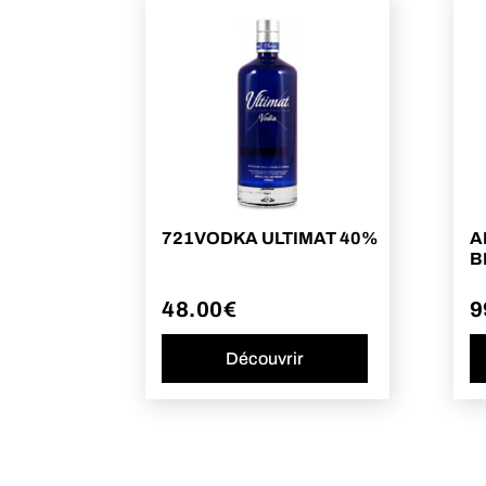
721VODKA ULTIMAT 40%
A
B
48.00
€
9
Découvrir