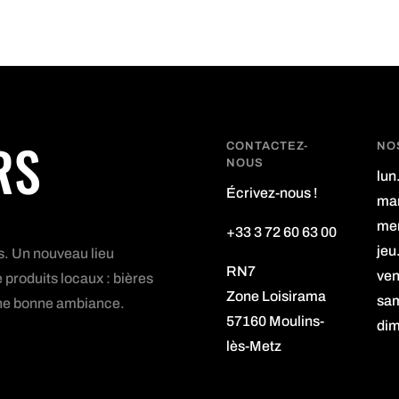
RS
CONTACTEZ-
NO
NOUS
lun
Écrivez-nous !
mar
mer
+33 3 72 60 63 00
jeu
s. Un nouveau lieu
RN7
ven
 produits locaux : bières
Zone Loisirama
sam
s une bonne ambiance.
57160 Moulins-
dim
lès-Metz