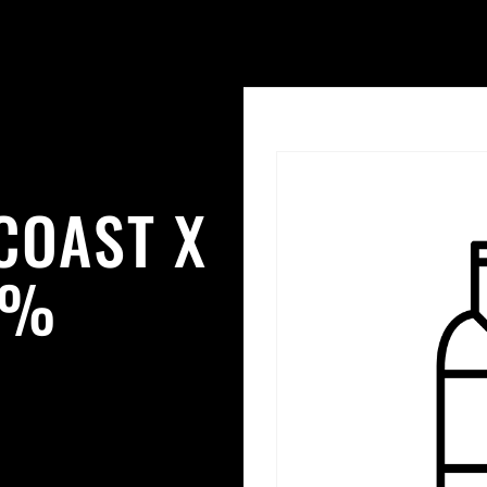
COAST X
8%