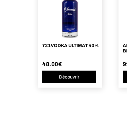
721VODKA ULTIMAT 40%
A
B
48.00
€
9
Découvrir