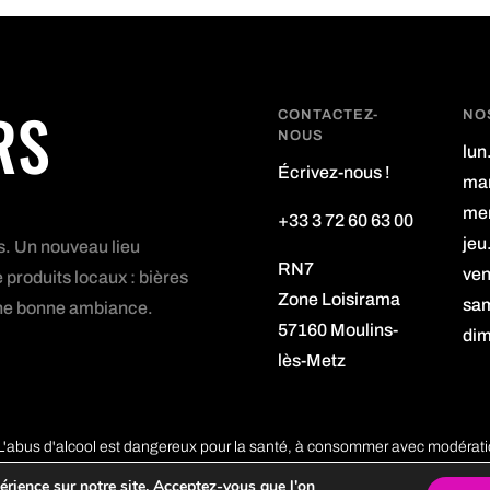
RS
CONTACTEZ-
NO
NOUS
lun
Écrivez-nous !
mar
mer
+33 3 72 60 63 00
jeu
s. Un nouveau lieu
RN7
ven
 produits locaux : bières
Zone Loisirama
sam
s une bonne ambiance.
57160 Moulins-
dim
lès-Metz
L'abus d'alcool est dangereux pour la santé, à consommer avec modérati
© Shop In Beers Tous droits réservés | Propulsé par CONSELIO S.A. |
Men
érience sur notre site. Acceptez-vous que l'on