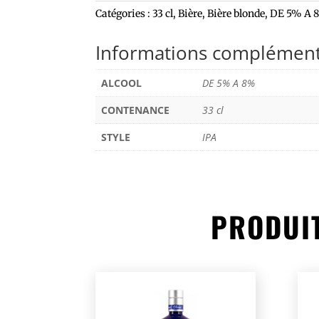
Catégories :
33 cl
,
Bière
,
Bière blonde
,
DE 5% A 
Informations complément
ALCOOL
DE 5% A 8%
CONTENANCE
33 cl
STYLE
IPA
PRODUIT