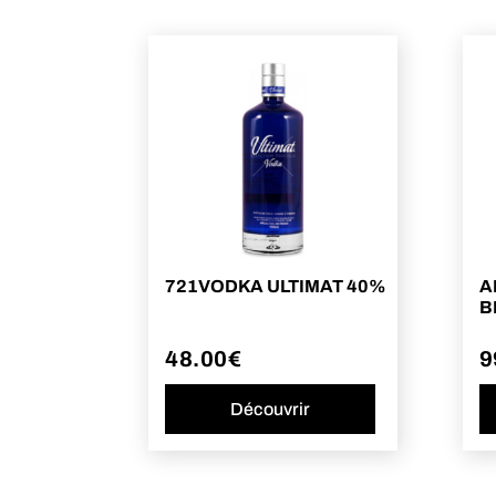
721VODKA ULTIMAT 40%
A
B
48.00
€
9
Découvrir