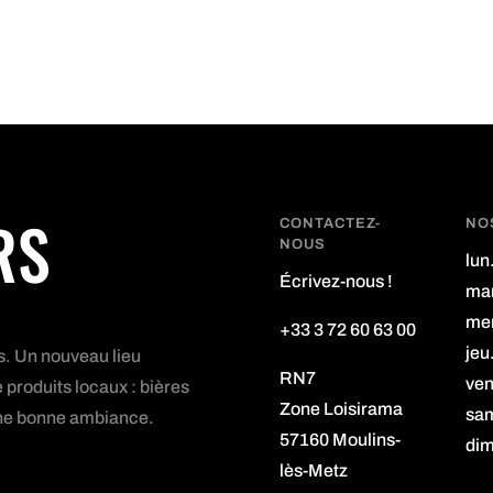
RS
CONTACTEZ-
NO
NOUS
lun
Écrivez-nous !
mar
mer
+33 3 72 60 63 00
jeu
s. Un nouveau lieu
RN7
ven
 produits locaux : bières
Zone Loisirama
sam
s une bonne ambiance.
57160 Moulins-
dim
lès-Metz