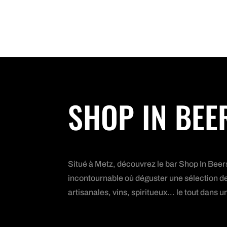
SHOP IN BEE
Situé à Metz, découvrez le bar Shop In Beer
incontournable où déguster une sélection de
artisanales, vins, spiritueux... le tout dan