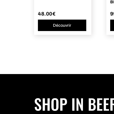
B
48.00
€
9
Découvrir
SHOP IN BEE