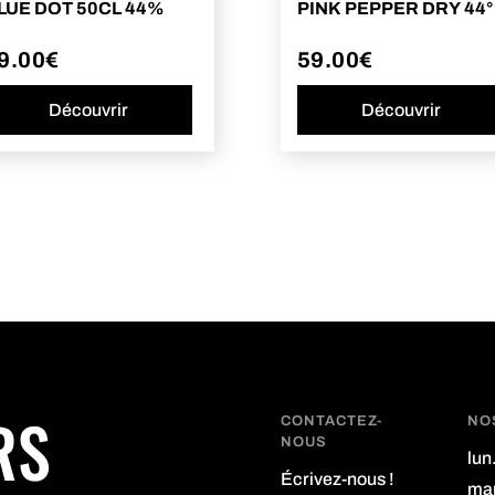
LUE DOT 50CL 44%
PINK PEPPER DRY 44°
9.00
€
59.00
€
Découvrir
Découvrir
RS
CONTACTEZ-
NO
NOUS
lun
Écrivez-nous !
mar