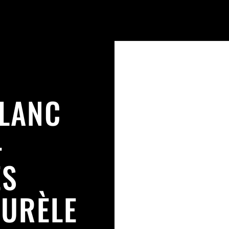
BLANC
–
ES
AURÈLE