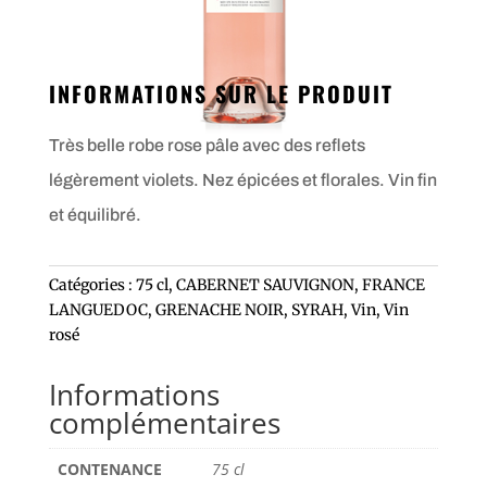
INFORMATIONS SUR LE PRODUIT
Très belle robe rose pâle avec des reflets
légèrement violets. Nez épicées et florales. Vin fin
et équilibré.
Catégories :
75 cl
,
CABERNET SAUVIGNON
,
FRANCE
LANGUEDOC
,
GRENACHE NOIR
,
SYRAH
,
Vin
,
Vin
rosé
Informations
complémentaires
CONTENANCE
75 cl