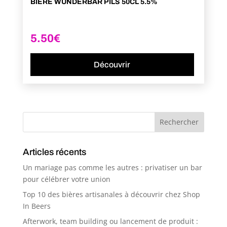
BIERE WUNDERBAR PILS 50CL 5.5%
5.50
€
Découvrir
Articles récents
Un mariage pas comme les autres : privatiser un bar
pour célébrer votre union
Top 10 des bières artisanales à découvrir chez Shop
In Beers
Afterwork, team building ou lancement de produit :