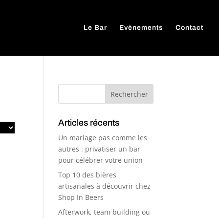
Le Bar
Evènements
Contact
Articles récents
Un mariage pas comme les
autres : privatiser un bar
pour célébrer votre union
Top 10 des bières
artisanales à découvrir chez
Shop In Beers
Afterwork, team building ou