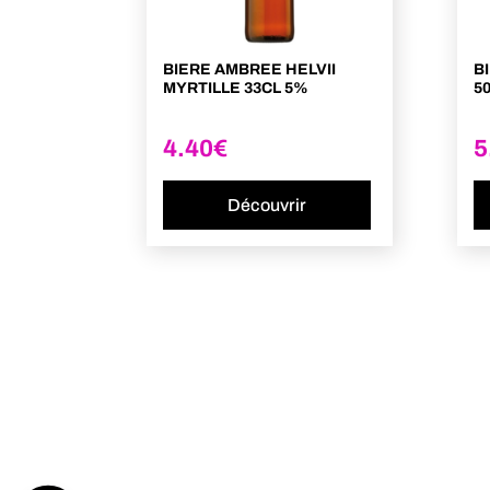
BIERE AMBREE HELVII
B
MYRTILLE 33CL 5%
5
4.40
€
5
Découvrir