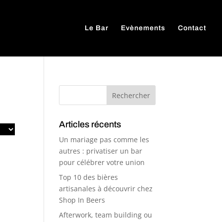
Le Bar
Evènements
Contact
Articles récents
Un mariage pas comme les
autres : privatiser un bar
pour célébrer votre union
Top 10 des bières
artisanales à découvrir chez
Shop In Beers
Afterwork, team building ou