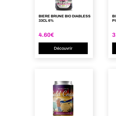
BIERE BRUNE BIO DIABLESS
B
33CL 6%
P
4.60
€
3
Découvrir