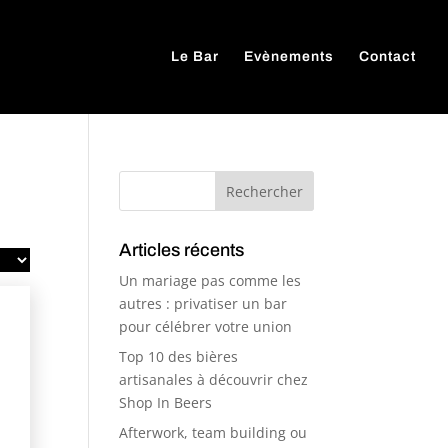
Le Bar
Evènements
Contact
Articles récents
Un mariage pas comme les
autres : privatiser un bar
pour célébrer votre union
Top 10 des bières
artisanales à découvrir chez
Shop In Beers
Afterwork, team building ou