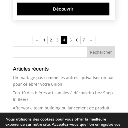
Découvrir
←
1
2
3
4
5
6
7
→
Articles récents
Un mariage pas comme les autres : privatiser un bar
pour célébrer votre union
Top 10 des bières artisanales à découvrir chez Shop
In Beers
Afterwork, team building ou lancement de produit :
pourquoi Shop in Beers est le spot idéal ?
Nous utilisons des cookies pour vous offrir la meilleure
5 bonnes raisons de privatiser un bar pour votre
expérience sur notre site. Acceptez-vous que l'on enregistre vos