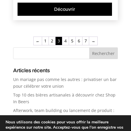
Découvrir
←
1
2
3
4
5
6
7
→
Articles récents
Un mariage pas comme les autres : privatiser un bar
pour célébrer votre union
Top 10 des bières artisanales à découvrir chez Shop
In Beers
Afterwork, team building ou lancement de produit :
pourquoi Shop in Beers est le spot idéal ?
Nous utilisons des cookies pour vous offrir la meilleure
5 bonnes raisons de privatiser un bar pour votre
expérience sur notre site. Acceptez-vous que l'on enregistre vos