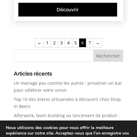
Découvrir
←
1
2
3
4
5
6
7
→
Articles récents
Un mariage pas comme les autres : privatiser un bar
pour célébrer votre union
Top 10 des bières artisanales à découvrir chez Shop
In Beers
Afterwork, team building ou lancement de produit :
pourquoi Shop in Beers est le spot idéal ?
Nous utilisons des cookies pour vous offrir la meilleure
5 bonnes raisons de privatiser un bar pour votre
expérience sur notre site. Acceptez-vous que l'on enregistre vos